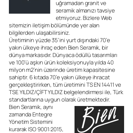
uğramadan granit ve
seramik almanızı tavsiye
etmiyoruz. Bizlere Web
sitemizin iletişim bölümünde yer alan
bilgilerden ulaşabilirsiniz.
Üretiminin yüz­de 35’ini yurt dı­şın­daki 70’e
yakın ül­ke­ye ih­raç eden Bien Seramik, bir
dünya markasıdır. Dünyaca ödüllü tasarımları
ve 100’ü aşkın ürün koleksiyonuyla yılda 40
milyon m2’nin üzerinde üretim kapasitesine
sahiptir. 6 kıtada 70’e yakın ülkeye ihracat
gerçekleştirirken, tüm üretimini TS EN 14411 ve
TSE YILDIZ/ÇİFT YILDIZ belgelendirmesi ile, Türk
standartlarına uygun olarak üretmektedir.
Bien Seramik, aynı
zamanda Entegre
Yönetim Sistemini
kurarak ISO 9001:2015,