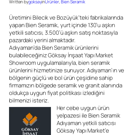
Written by
goksay
in
Ürünler
, 
Bien Seramik
Üre­ti­mini Bi­le­cik ve Bo­zü­yü­k’­teki fab­ri­ka­la­rın­da
ya­pan Bien Seramik, yur­t i­çin­de 130’u aş­kın
yet­ki­li sa­tı­cı­sı, 3.500’ü aş­kın sa­tış nok­ta­sıy­la
pa­zardaki ye­ri­ni al­mak­ta­dır.
Adıyaman’da Bien Seramik ürünlerini
bulabileceğiniz Göksay İnşaat Yapı Market
Showroom uygulamalarıyla, bien seramik
ürünlerini hizmetinize sunuyor. Adıyaman’ın ve
bölgenin güçlü ve bol ürün çeşidine sahip
firmamızın bölgede seramik ve granit alanında
oldukça uygun fiyat politikası izlediğini
bilmenizi isteriz.
Her cebe uygun ürün
yelpazesi ile Bien Seramik
Adıyaman yetkili satıcısı
Göksay Yapı Market’e